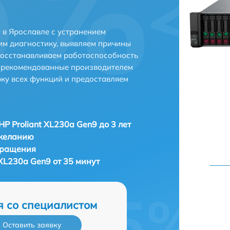
 в Ярославле с устранением
м диагностику, выявляем причины
восстанавливаем работоспособность
и рекомендованные производителем
рку всех функций и предоставляем
HP Proliant XL230a Gen9 до 3 лет
 желанию
бращения
 XL230a Gen9 от 35 минут
я со специалистом
Оставить заявку