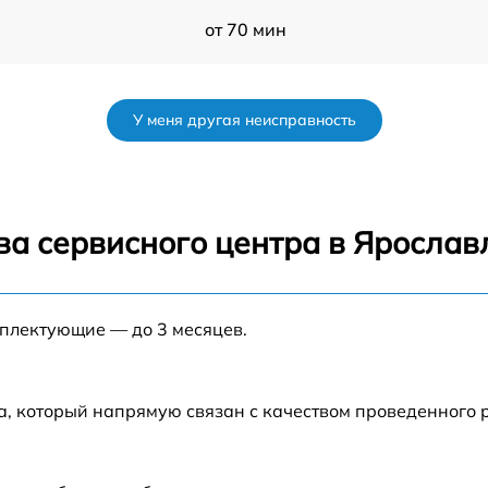
от 70 мин
от 60 мин
У меня другая неисправность
a
от 90 мин
от 70 мин
ва сервисного центра в Ярослав
nt
от 90 мин
мплектующие — до 3 месяцев.
от 100 мин
от 80 мин
а, который напрямую связан с качеством проведенного 
от 70 мин