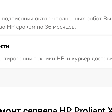
и подписания акта выполненных работ В
ва HP сроком на 36 месяцев.
сти
тировании техники HP, и курьер достави
монт сервера HP Proliant 