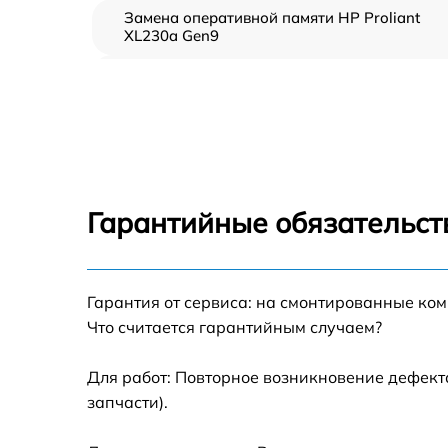
Замена оперативной памяти HP Proliant
XL230a Gen9
Прошивка BIOS HP Proliant XL230a Gen9
Замена северного моста HP Proliant XL230
Gen9
Установка/Настройка RAID-массива, SCSI
контроллера HP Proliant XL230a Gen9
Гарантийные обязательст
Восстановление загрузчика BIOS HP Prolia
XL230a Gen9
Гарантия от сервиса: на смонтированные ко
Ремонт СХД HP Proliant XL230a Gen9
Что считается гарантийным случаем?
Ремонт ленточной библиотеки HP Proliant
XL230a Gen9
Для работ: Повторное возникновение дефект
запчасти).
Ремонт ленточного накопителя HP Proliant
XL230a Gen9