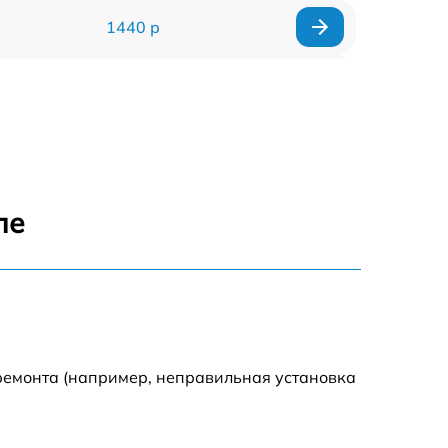
1440 р
1920 р
1440 р
1440 р
ле
1920 р
4500 р
4000 р
ремонта (например, неправильная установка
3200 р