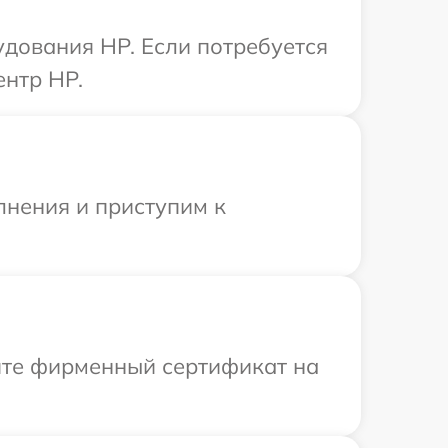
удования HP. Если потребуется
ентр HP.
лнения и приступим к
ите фирменный сертификат на