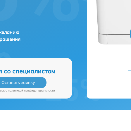
 желанию
бращения
я со специалистом
Оставить заявку
есь c
политикой конфиденциальности