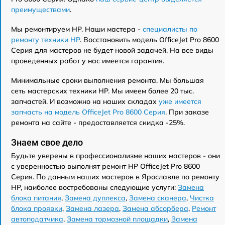
преимуществами
.
Мы ремонтируем HP. Наши мастера -
специалисты по
ремонту техники HP
. Восстановить модель OfficeJet Pro 8600
Серия для мастеров не будет новой задачей. На все виды
проведенных работ у нас имеется гарантия.
Минимальные сроки выполнения ремонта. Мы большая
сеть мастерских техники HP. Мы имеем более 20 тыс.
запчастей. И возможно на наших складах
уже имеется
запчасть на модель OfficeJet Pro 8600 Серия
. При заказе
ремонта на сайте - предоставляется скидка -25%.
Знаем свое дело
Будьте уверены в профессионализме наших мастеров - они
с уверенностью выполнят ремонт HP OfficeJet Pro 8600
Серия. По данным наших мастеров в Ярославле по ремонту
HP, наиболее востребованы следующие услуги:
Замена
блока питания
,
Замена дуплекса
,
Замена сканера
,
Чистка
блока проявки
,
Замена лазера
,
Замена абсорбера
,
Ремонт
автоподатчика
,
Замена тормозной площадки
,
Замена