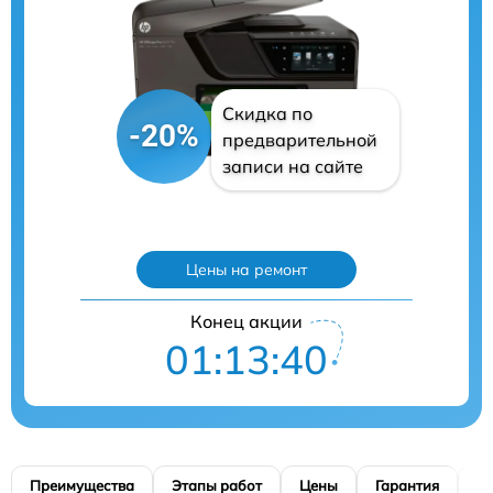
Скидка по
-20%
предварительной
записи на сайте
Цены на ремонт
Конец акции
01:13:40
Преимущества
Этапы работ
Цены
Гарантия
М