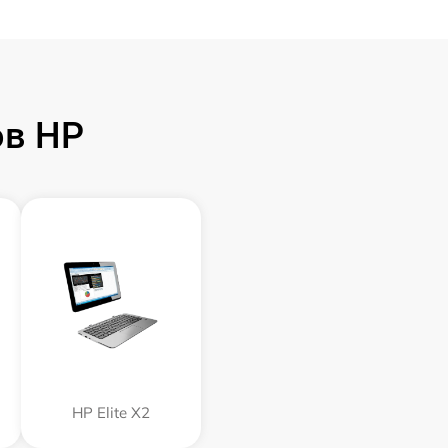
ов HP
HP Elite X2