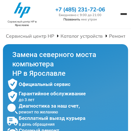
+7 (485) 231-72-06
Ежедневно с 9:00 до 21:00
Позвонить
мне утром
Сервисный центр HP
в
Ярославле
Сервисный центр HP
Каталог устройств
Ремонт К
Замена северного моста
компьютера
HP в Ярославле
Официальный сервис
Гарантийное обслуживание
до 3 лет
Диагностика за наш счет,
ремонт по желанию
Бесплатный выезд курьера
в день обращения
Срочный ремонт