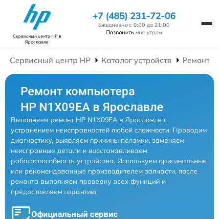
+7 (485) 231-72-06
Ежедневно с 9:00 до 21:00
Позвонить
мне утром
Сервисный центр HP
в
Ярославле
Сервисный центр HP
Каталог устройств
Ремонт К
Ремонт компьютера
HP N1X09EA в Ярославле
Выполняем ремонт HP N1X09EA в Ярославле с
устранением неисправностей любой сложности. Проводим
диагностику, выявляем причины поломки, заменяем
неисправные детали и восстанавливаем
работоспособность устройства. Используем оригинальные
или рекомендованные производителем запчасти, после
ремонта выполняем проверку всех функций и
предоставляем гарантию.
Официальный сервис