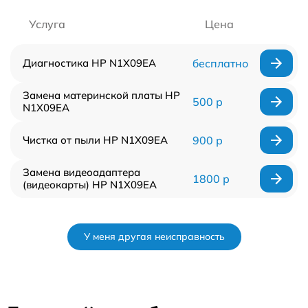
Услуга
Цена
Диагностика HP N1X09EA
бесплатно
Замена материнской платы HP
500 р
N1X09EA
Чистка от пыли HP N1X09EA
900 р
Замена видеоадаптера
1800 р
(видеокарты) HP N1X09EA
У меня другая неисправность