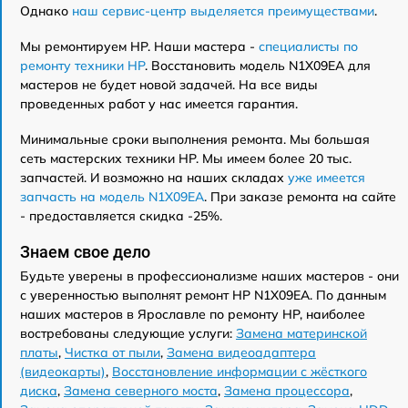
Однако
наш сервис-центр выделяется преимуществами
.
Мы ремонтируем HP. Наши мастера -
специалисты по
ремонту техники HP
. Восстановить модель N1X09EA для
мастеров не будет новой задачей. На все виды
проведенных работ у нас имеется гарантия.
Минимальные сроки выполнения ремонта. Мы большая
сеть мастерских техники HP. Мы имеем более 20 тыс.
запчастей. И возможно на наших складах
уже имеется
запчасть на модель N1X09EA
. При заказе ремонта на сайте
- предоставляется скидка -25%.
Знаем свое дело
Будьте уверены в профессионализме наших мастеров - они
с уверенностью выполнят ремонт HP N1X09EA. По данным
наших мастеров в Ярославле по ремонту HP, наиболее
востребованы следующие услуги:
Замена материнской
платы
,
Чистка от пыли
,
Замена видеоадаптера
(видеокарты)
,
Восстановление информации с жёсткого
диска
,
Замена северного моста
,
Замена процессора
,