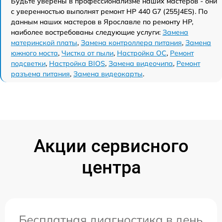
Будьте уверены в профессионализме наших мастеров - они
с уверенностью выполнят ремонт HP 440 G7 (255J4ES). По
данным наших мастеров в Ярославле по ремонту HP,
наиболее востребованы следующие услуги:
Замена
материнской платы
,
Замена контроллера питания
,
Замена
южного моста
,
Чистка от пыли
,
Настройка ОС
,
Ремонт
подсветки
,
Настройка BIOS
,
Замена видеочипа
,
Ремонт
разъема питания
,
Замена видеокарты
.
Акции сервисного
центра
Бесплатная диагностика в день