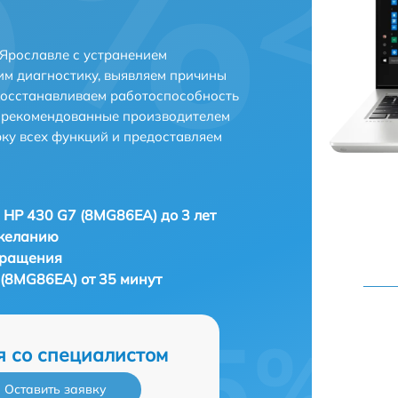
Ярославле с устранением
м диагностику, выявляем причины
восстанавливаем работоспособность
и рекомендованные производителем
рку всех функций и предоставляем
 HP 430 G7 (8MG86EA) до 3 лет
 желанию
бращения
 (8MG86EA) от 35 минут
я со специалистом
Оставить заявку