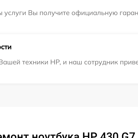
ы услуги Вы получите официальную гаран
сти
ашей техники HP, и наш сотрудник приве
емонт ноутбука HP 430 G7