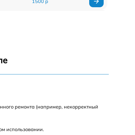
1500 р
960 р
1290 р
1645 р
ле
940 р
1095 р
390 р
енного ремонта (например, некорректный
2750 р
ом использовании.