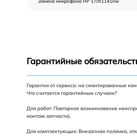
Замена микрофона HP 17ch1141nw
Замена оперативной памяти HP 17ch1141n
Замена процессора HP 17ch1141nw
Замена системы охлаждения HP
17ch1141nw
Гарантийные обязательст
Замена экрана HP 17ch1141nw
Гарантия от сервиса: на смонтированные ко
Замена шлейфа матрицы HP 17ch1141nw
Что считается гарантийным случаем?
Замена разъёмов (HDMI, DVI, Дисплей
порта) HP 17ch1141nw
Для работ: Повторное возникновение неиспр
монтаж запчасти).
Замена северного моста HP 17ch1141nw
Для комплектующих: Внезапная поломка, отк