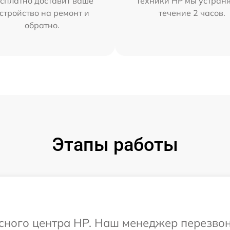
сплатно доставит ваше
техники HP мы устран
стройство на ремонт и
течение 2 часов.
обратно.
Этапы работы
исного центра HP. Наш менеджер перезво