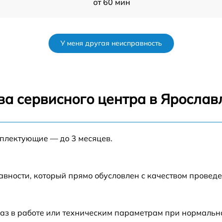
от 60 мин
w
от 50 мин
У меня другая неисправность
от 120 мин
от 70 мин
ва сервисного центра в Ярослав
от 80 мин
мплектующие — до 3 месяцев.
от 60 мин
от 60 мин
авности, который прямо обусловлен с качеством провед
от 80 мин
аз в работе или техническим параметрам при нормальн