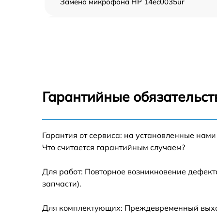
Замена микрофона HP 14ec0035ur
Замена оперативной памяти HP 14ec0035ur
Замена процессора HP 14ec0035ur
Замена системы охлаждения HP 14ec0035u
Гарантийные обязательст
Замена экрана HP 14ec0035ur
Гарантия от сервиса: на установленные нами
Замена шлейфа матрицы HP 14ec0035ur
Что считается гарантийным случаем?
Замена разъёмов (HDMI, DVI, Дисплей
порта) HP 14ec0035ur
Для работ: Повторное возникновение дефект
запчасти).
Замена северного моста HP 14ec0035ur
Для комплектующих: Преждевременный выход