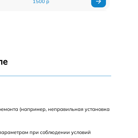
1500 р
960 р
1290 р
1645 р
ле
940 р
1095 р
390 р
ремонта (например, неправильная установка
2750 р
 параметрам при соблюдении условий