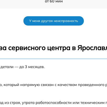
от 60 мин
от 50 мин
У меня другая неисправность
от 120 мин
r
от 70 мин
ва сервисного центра в Ярослав
от 80 мин
 детали — до 3 месяцев.
от 60 мин
от 60 мин
а, который напрямую связан с качеством проведенного 
от 80 мин
 из строя, утрата работоспособности или техническим