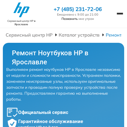
+7 (485) 231-72-06
Ежедневно с 9:00 до 21:00
Позвонить
мне утром
Сервисный центр HP
в
Ярославле
Сервисный центр HP
Каталог устройств
Ремонт Н
Ремонт Ноутбуков HP в
Ярославле
Выполняем ремонт ноутбуков HP в Ярославле независимо
от модели и сложности неисправности. Устраняем поломки,
заменяем неисправные узлы, используем оригинальные
запчасти и проводим полную проверку устройства после
ремонта. Предоставляем гарантию на выполненные
работы.
Официальный сервис
Гарантийное обслуживание