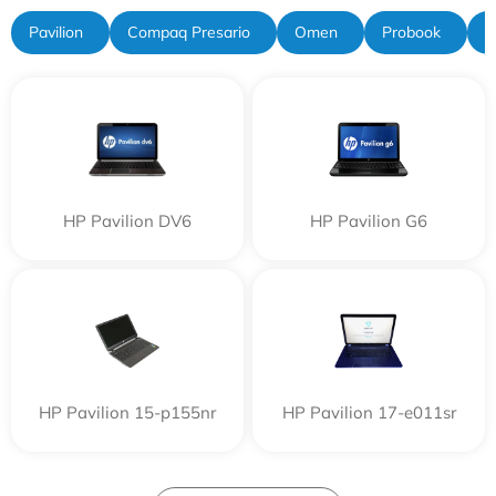
Pavilion
Compaq Presario
Omen
Probook
C
HP Pavilion DV6
HP Pavilion G6
HP Pavilion 15-p155nr
HP Pavilion 17-e011sr