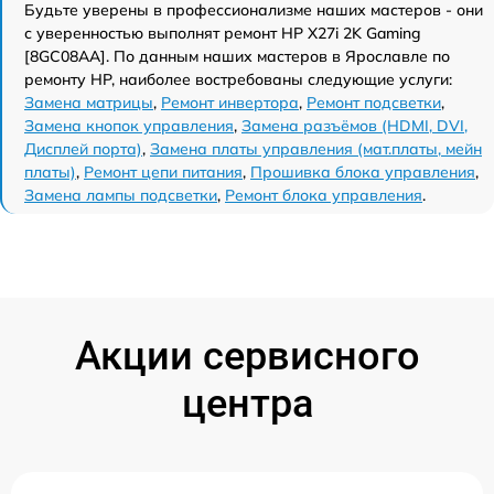
Будьте уверены в профессионализме наших мастеров - они
с уверенностью выполнят ремонт HP X27i 2K Gaming
[8GC08AA]. По данным наших мастеров в Ярославле по
ремонту HP, наиболее востребованы следующие услуги:
Замена матрицы
,
Ремонт инвертора
,
Ремонт подсветки
,
Замена кнопок управления
,
Замена разъёмов (HDMI, DVI,
Дисплей порта)
,
Замена платы управления (мат.платы, мейн
платы)
,
Ремонт цепи питания
,
Прошивка блока управления
,
Замена лампы подсветки
,
Ремонт блока управления
.
Акции сервисного
центра