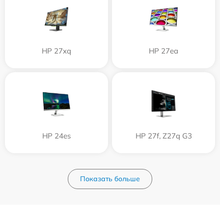
HP 27xq
HP 27ea
HP 24es
HP 27f, Z27q G3
Показать больше