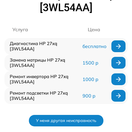
[3WL54AA]
Услуга
Цена
Диагностика HP 27xq
бесплатно
[3WL54AA]
Замена матрицы HP 27xq
1500 р
[3WL54AA]
Ремонт инвертора HP 27xq
1000 р
[3WL54AA]
Ремонт подсветки HP 27xq
900 р
[3WL54AA]
У меня другая неисправность