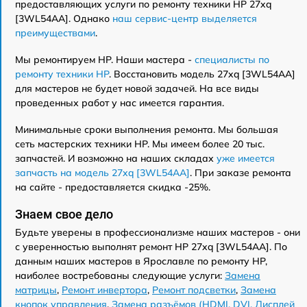
предоставляющих услуги по ремонту техники HP 27xq
[3WL54AA]. Однако
наш сервис-центр выделяется
преимуществами
.
Мы ремонтируем HP. Наши мастера -
специалисты по
ремонту техники HP
. Восстановить модель 27xq [3WL54AA]
для мастеров не будет новой задачей. На все виды
проведенных работ у нас имеется гарантия.
Минимальные сроки выполнения ремонта. Мы большая
сеть мастерских техники HP. Мы имеем более 20 тыс.
запчастей. И возможно на наших складах
уже имеется
запчасть на модель 27xq [3WL54AA]
. При заказе ремонта
на сайте - предоставляется скидка -25%.
Знаем свое дело
Будьте уверены в профессионализме наших мастеров - они
с уверенностью выполнят ремонт HP 27xq [3WL54AA]. По
данным наших мастеров в Ярославле по ремонту HP,
наиболее востребованы следующие услуги:
Замена
матрицы
,
Ремонт инвертора
,
Ремонт подсветки
,
Замена
кнопок управления
,
Замена разъёмов (HDMI, DVI, Дисплей