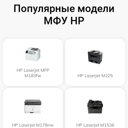
Популярные модели
МФУ HP
HP LaserJet MFP
M183fw
HP LaserJet M225
HP LaserJet M178nw
HP LaserJet M1536