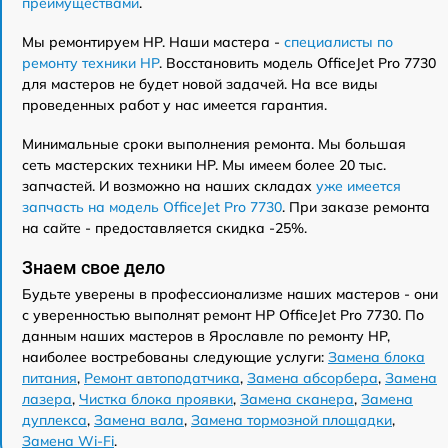
преимуществами
.
Мы ремонтируем HP. Наши мастера -
специалисты по
ремонту техники HP
. Восстановить модель OfficeJet Pro 7730
для мастеров не будет новой задачей. На все виды
проведенных работ у нас имеется гарантия.
Минимальные сроки выполнения ремонта. Мы большая
сеть мастерских техники HP. Мы имеем более 20 тыс.
запчастей. И возможно на наших складах
уже имеется
запчасть на модель OfficeJet Pro 7730
. При заказе ремонта
на сайте - предоставляется скидка -25%.
Знаем свое дело
Будьте уверены в профессионализме наших мастеров - они
с уверенностью выполнят ремонт HP OfficeJet Pro 7730. По
данным наших мастеров в Ярославле по ремонту HP,
наиболее востребованы следующие услуги:
Замена блока
питания
,
Ремонт автоподатчика
,
Замена абсорбера
,
Замена
лазера
,
Чистка блока проявки
,
Замена сканера
,
Замена
дуплекса
,
Замена вала
,
Замена тормозной площадки
,
Замена Wi-Fi
.