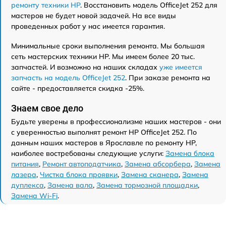
ремонту техники HP
. Восстановить модель OfficeJet 252 для
мастеров не будет новой задачей. На все виды
проведенных работ у нас имеется гарантия.
Минимальные сроки выполнения ремонта. Мы большая
сеть мастерских техники HP. Мы имеем более 20 тыс.
запчастей. И возможно на наших складах
уже имеется
запчасть на модель OfficeJet 252
. При заказе ремонта на
сайте - предоставляется скидка -25%.
Знаем свое дело
Будьте уверены в профессионализме наших мастеров - они
с уверенностью выполнят ремонт HP OfficeJet 252. По
данным наших мастеров в Ярославле по ремонту HP,
наиболее востребованы следующие услуги:
Замена блока
питания
,
Ремонт автоподатчика
,
Замена абсорбера
,
Замена
лазера
,
Чистка блока проявки
,
Замена сканера
,
Замена
дуплекса
,
Замена вала
,
Замена тормозной площадки
,
Замена Wi-Fi
.