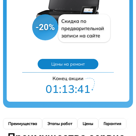
Скидка по
-20%
предварительной
записи на сайте
Цены на ремонт
Конец акции
01:13:40
Преимущества
Этапы работ
Цены
Гарантия
М