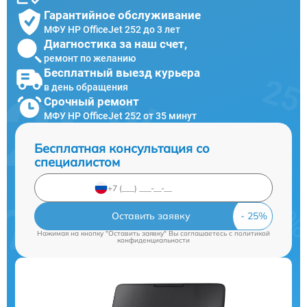
Гарантийное обслуживание
МФУ HP OfficeJet 252 до 3 лет
Диагностика за наш счет,
ремонт по желанию
Бесплатный выезд курьера
в день обращения
Срочный ремонт
МФУ HP OfficeJet 252 от 35 минут
Бесплатная консультация со
специалистом
Оставить заявку
Нажимая на кнопку "Оставить заявку" Вы соглашаетесь c
политикой
конфиденциальности