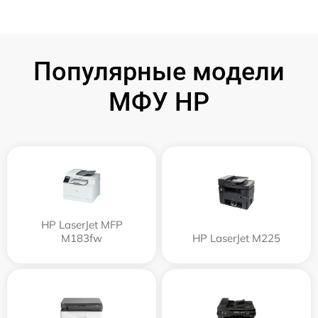
Популярные модели
МФУ HP
HP LaserJet MFP
M183fw
HP LaserJet M225