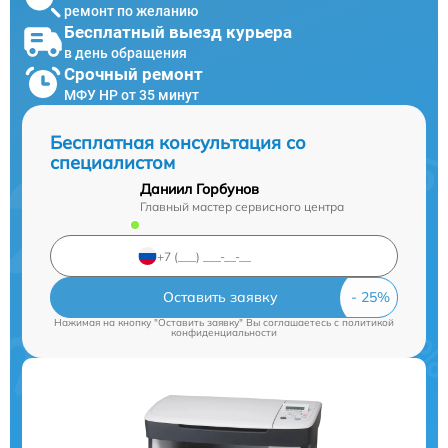
ремонт по желанию
Бесплатный выезд курьера
в день обращения
Срочный ремонт
МФУ HP от 35 минут
Бесплатная консультация со
специалистом
Даниил Горбунов
Главный мастер сервисного центра
Оставить заявку
Нажимая на кнопку "Оставить заявку" Вы соглашаетесь c
политикой
конфиденциальности